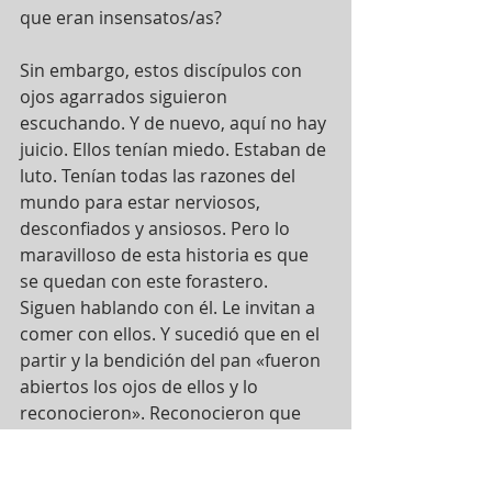
que eran insensatos/as? 
Sin embargo, estos discípulos con 
ojos agarrados siguieron 
escuchando. Y de nuevo, aquí no hay 
juicio. Ellos tenían miedo. Estaban de 
luto. Tenían todas las razones del 
mundo para estar nerviosos, 
desconfiados y ansiosos. Pero lo 
maravilloso de esta historia es que 
se quedan con este forastero. 
Siguen hablando con él. Le invitan a 
comer con ellos. Y sucedió que en el 
partir y la bendición del pan «fueron 
abiertos los ojos de ellos y lo 
reconocieron». Reconocieron que 
sus corazones estaban ardiendo 
mientras lo escuchaban… y el 
testimonio de esta persona que ya 