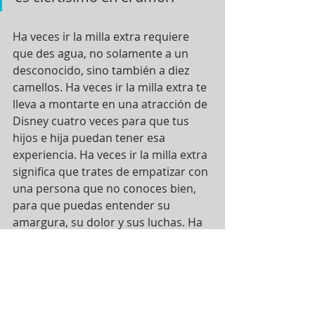
Ha veces ir la milla extra requiere 
que des agua, no solamente a un 
desconocido, sino también a diez 
camellos. Ha veces ir la milla extra te 
lleva a montarte en una atracción de 
Disney cuatro veces para que tus 
hijos e hija puedan tener esa 
experiencia. Ha veces ir la milla extra 
significa que trates de empatizar con 
una persona que no conoces bien, 
para que puedas entender su 
amargura, su dolor y sus luchas. Ha 
veces ir la milla extra te llama a 
olvidar tu propia libertad a favor de 
hacer lo que beneficie a las personas 
a tu alrededor. Para una persona 
cristiana, para alguien que vive 