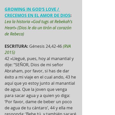
GROWING IN GOD’S LOVE / 
CRECEMOS EN EL AMOR DE DIOS
: 
Lea la historia «God tugs at Rebekah’s 
Heart» (Dios le da un tirón al corazón 
de Rebeca)
ESCRITURA:
 Génesis 24,42-46 
(RVA 
2015)
42 »Llegué, pues, hoy al manantial y 
dije: “SEÑOR, Dios de mi señor 
Abraham, por favor, si has de dar 
éxito a mi viaje en el cual ando, 43 he 
aquí que yo estoy junto al manantial 
de agua. Que la joven que venga 
para sacar agua y a quien yo diga: 
‘Por favor, dame de beber un poco 
de agua de tu cántaro’, 44 y ella me 
responda: ‘Bebe tú, y también sacaré 