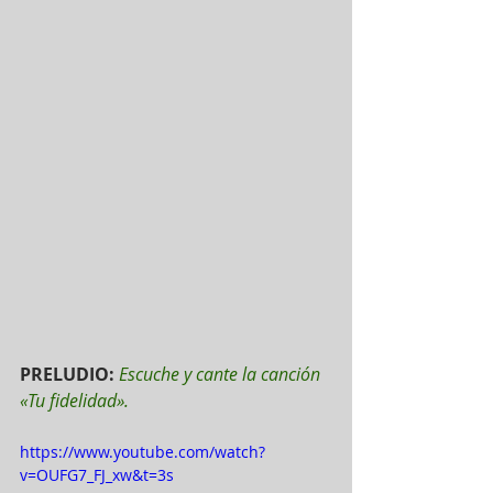
PRELUDIO: 
Escuche y cante la canción 
«Tu fidelidad».
https://www.youtube.com/watch?
v=OUFG7_FJ_xw&t=3s