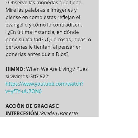
· Observe las monedas que tiene. 
Mire las palabras e imágenes y 
piense en como estas reflejan el 
evangelio y cómo lo contradicen.
· ¿En última instancia, en dónde 
pone su lealtad? ¿Qué cosas, ideas, o 
personas le tientan, al pensar en 
ponerlas antes que a Dios?
HIMNO:
 When We Are Living / Pues 
si vivimos GtG 822: 
https://www.youtube.com/watch?
v=yfTY-uU7ON0
ACCIÓN DE GRACIAS E 
INTERCESIÓN 
(Pueden usar esta 
oración del libro Book of Common 
Worship, o pueden presentar al Señor 
sus motivos de oración como gusten.)